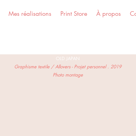
Mes réalisations
Print Store
À propos
Co
OLD JAPAN
Graphisme textile / Allovers - Projet personnel . 2019
Photo montage